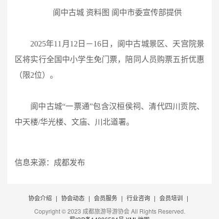
阆中古城 资料图 阆中市委宣传部提供
2025年11月12日－16日，阆中古城景区、天宫院景
区将实行全国中小学生免门票，陪同人员购票五折优惠
（限2位）。
阆中古城“一票通”包含汉桓侯祠、清代四川贡院、
中天楼/华光楼、文庙、川北道署。
信息来源：
成都发布
协会介绍
|
协会动态
|
会员服务
|
行业咨询
|
会员培训
|
Copyright © 2023 成都旅游导游协会 All Rights Reserved.