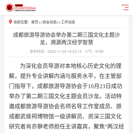
当前位置：
首页
>>
协会动态
>>
工作动态
成都旅游导游协会举办第二期三国文化主题沙
龙，溯源两汉经学智慧
发布时间：2025-11-04 10:53:14
人气：9785
为深化
会员导游
对本地核心历史文化的理
解，提升专业讲解内涵与服务水平，
在主管部
门指导下，
成都旅游导游协会于
10月23日
成功
举办了
第二期三国文化
主题会员沙龙。活动特
邀
成都旅游导游协会名师名导工作室成员、
原
成都武侯祠博物馆
一级
讲解员、资深三国文化
研究者肖亦翀
老师
担任主讲嘉宾
，
聚焦
“两汉经